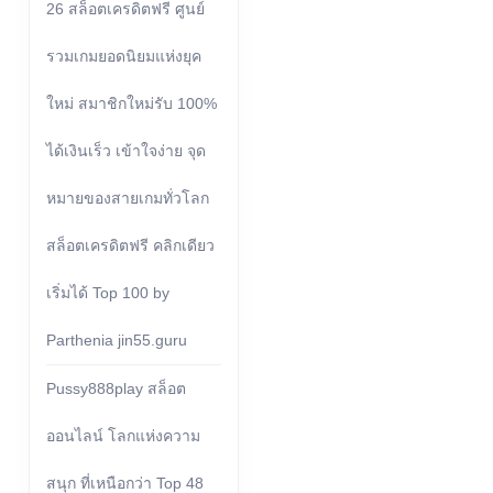
26 สล็อตเครดิตฟรี ศูนย์
รวมเกมยอดนิยมแห่งยุค
ใหม่ สมาชิกใหม่รับ 100%
ได้เงินเร็ว เข้าใจง่าย จุด
หมายของสายเกมทั่วโลก
สล็อตเครดิตฟรี คลิกเดียว
เริ่มได้ Top 100 by
Parthenia jin55.guru
Pussy888play สล็อต
ออนไลน์ โลกแห่งความ
สนุก ที่เหนือกว่า Top 48