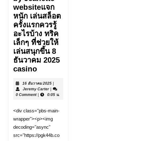
websiteแจก
หนัก เล่นสล็อต
ครั้งแรกควรรู้
อะไรบ้าง ทริค
เล็กๆ ที่ช่วยให้
เล่นสนุกขึ้น 8
ธันวาคม 2025
เว็บ
casino
ใหญ่
16
16 ธันวาคม 2025
|
pgk44
Jeremy
ธันวาคม
Jeremy Carter
|
ใหม่
Carter
2025
0 Comment
|
0:05 น.
ล่าสุด
<div class="pbs-main-
Top
wrapper"><p><img
86
decoding="async"
by
src="https://pgk44b.co
Jeanette