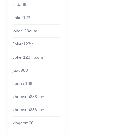
jinda888
Joker123
joker123auto
Joker123th
Joker123th.com
juad888
Judhai168
khumsup888.me
khumsup888.me
kingdom66