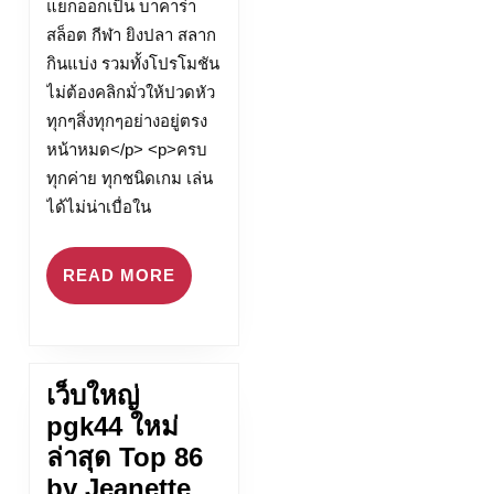
แยกออกเป็น บาคาร่า
39
สล็อต กีฬา ยิงปลา สลาก
by
กินแบ่ง รวมทั้งโปรโมชัน
Miranda
ไม่ต้องคลิกมั่วให้ปวดหัว
ทุกๆสิ่งทุกๆอย่างอยู่ตรง
หน้าหมด</p> <p>ครบ
ทุกค่าย ทุกชนิดเกม เล่น
ได้ไม่น่าเบื่อใน
READ
READ MORE
MORE
เว็บใหญ่
pgk44 ใหม่
ล่าสุด Top 86
by Jeanette