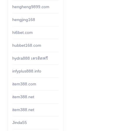
hengheng9899.com
hengjing168
hi6bet.com
hubbet168.com
hydra888 เครดิตฟรี
infyplus888.info
item388.com
item388.net
item388.net
Jinda55