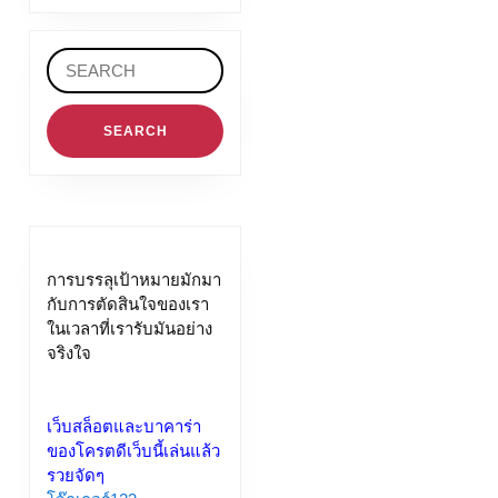
Search
for:
การบรรลุเป้าหมายมักมา
กับการตัดสินใจของเรา
ในเวลาที่เรารับมันอย่าง
จริงใจ
เว็บสล็อตและบาคาร่า
ของโครตดีเว็บนี้เล่นแล้ว
รวยจัดๆ