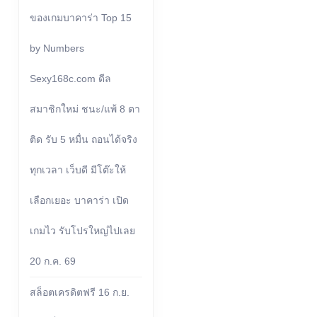
ของเกมบาคาร่า Top 15
by Numbers
Sexy168c.com ดีล
สมาชิกใหม่ ชนะ/แพ้ 8 ตา
ติด รับ 5 หมื่น ถอนได้จริง
ทุกเวลา เว็บดี มีโต๊ะให้
เลือกเยอะ บาคาร่า เปิด
เกมไว รับโปรใหญ่ไปเลย
20 ก.ค. 69
สล็อตเครดิตฟรี 16 ก.ย.