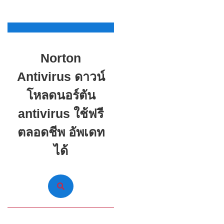
Skip
to
content
Norton
Skip
to
Antivirus ดาวน์
content
โหลดนอร์ตัน
antivirus ใช้ฟรี
ตลอดชีพ อัพเดท
ได้