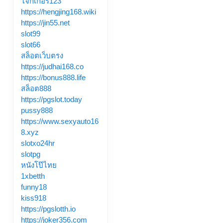
โจ๊กเกอร์123
https://hengjing168.wiki
https://jin55.net
slot99
slot66
สล็อตเว็บตรง
https://judhai168.co
https://bonus888.life
สล็อต888
https://pgslot.today
pussy888
https://www.sexyauto16
8.xyz
slotxo24hr
slotpg
หนังโป๊ไทย
1xbetth
funny18
kiss918
https://pgslotth.io
https://joker356.com