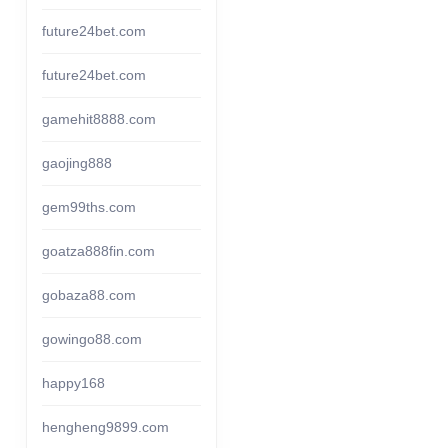
future24bet.com
future24bet.com
gamehit8888.com
gaojing888
gem99ths.com
goatza888fin.com
gobaza88.com
gowingo88.com
happy168
hengheng9899.com