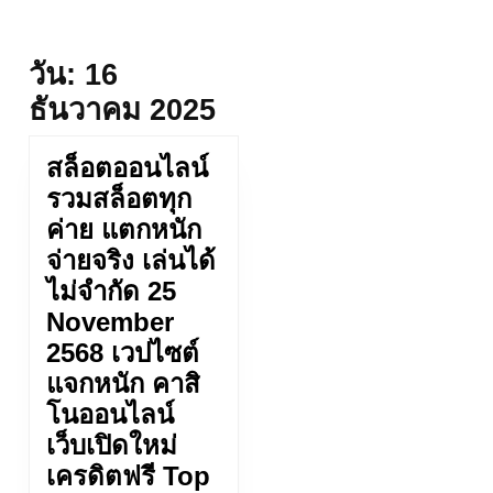
วัน:
16
ธันวาคม 2025
สล็อตออนไลน์
รวมสล็อตทุก
ค่าย แตกหนัก
จ่ายจริง เล่นได้
ไม่จำกัด 25
November
2568 เวปไซต์
แจกหนัก คาสิ
โนออนไลน์
เว็บเปิดใหม่
เครดิตฟรี Top