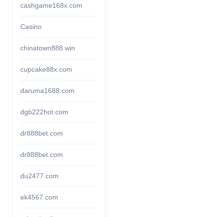
cashgame168x.com
Casino
chinatown888.win
cupcake88x.com
daruma1688.com
dgb222hot.com
dr888bet.com
dr888bet.com
du2477.com
ek4567.com