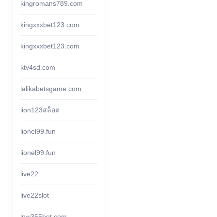
kingromans789.com
kingxxxbet123.com
kingxxxbet123.com
ktv4sd.com
lalikabetsgame.com
lion123สล็อต
lionel99.fun
lionel99.fun
live22
live22slot
lnw365bet.com