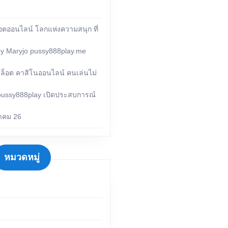
อตออนไลน์ โลกแห่งความสนุก ที่
 by Maryjo pussy888play.me
สล็อต คาสิโนออนไลน์ คนเล่นไม่
 pussy888play เปิดประสบการณ์
ฎาคม 26
หมวดหมู่