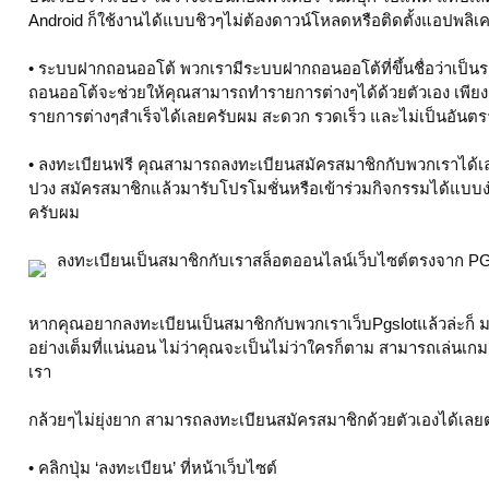
Android ก็ใช้งานได้แบบชิวๆไม่ต้องดาวน์โหลดหรือติดตั้งแอปพลิเคชั
• ระบบฝากถอนออโต้ พวกเรามีระบบฝากถอนออโต้ที่ขึ้นชื่อว่าเป็นระบ
ถอนออโต้จะช่วยให้คุณสามารถทำรายการต่างๆได้ด้วยตัวเอง เพียงแต่ไ
รายการต่างๆสำเร็จได้เลยครับผม สะดวก รวดเร็ว และไม่เป็นอันตร
• ลงทะเบียนฟรี คุณสามารถลงทะเบียนสมัครสมาชิกกับพวกเราได้เลย 
ปวง สมัครสมาชิกแล้วมารับโปรโมชั่นหรือเข้าร่วมกิจกรรมได้แบบ
ครับผม
ลงทะเบียนเป็นสมาชิกกับเราสล็อตออนไลน์เว็บไซต์ตรงจาก PG
หากคุณอยากลงทะเบียนเป็นสมาชิกกับพวกเราเว็บPgslotแล้วล่ะก็ ม
อย่างเต็มที่แน่นอน ไม่ว่าคุณจะเป็นไม่ว่าใครก็ตาม สามารถเล่นเก
เรา
กล้วยๆไม่ยุ่งยาก สามารถลงทะเบียนสมัครสมาชิกด้วยตัวเองได้เลย
• คลิกปุ่ม ‘ลงทะเบียน’ ที่หน้าเว็บไซต์