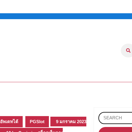
Search
for:
อัพเดทได้
PGSlot
9 มกราคม 2023