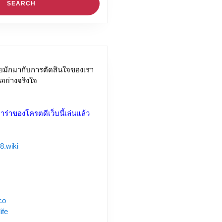
ยมักมากับการตัดสินใจของเรา
นอย่างจริงใจ
ร่าของโครตดีเว็บนี้เล่นแล้ว
8.wiki
co
ife