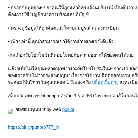
• กรอกข้อมูลต่างๆของคุณให้ถูกแล้วก็ครบถ้วนบริบูรณ์ เป็นต้นว่า เบอ
ต้องการใช้ บัญชีธนาคารพร้อมเลขที่บัญชี
• ตรวจดูข้อมูลให้ถูกต้องและก็ครบสมบูรณ์ กดลงทะเบียน
• เพียงเท่านี้ คุณก็สามารถเข้าใช้งานเว็บของเราได้แล้ว
-กดเลือกรับโปรโมชั่นที่ตอบโจทย์กับความอยากได้ของตนได้เลย
แล้วก็เพื่อไม่ให้คุณพลาดทุกข่าวรวมทั้งโปรโมชั่นใหม่ๆจากเรา ส
ของเราครับ ไม่ว่ากระจ่างปัญหาเรื่องการใช้งาน ติดต่อสอบถาม 
จะคอยให้บริการกับคุณตลอด 1 วันเองครับ
สล็อตเว็บตรง
ลงทะเบีย
สล็อตวอเลท pgslot punpro777.in 3 ธ.ค. 66 Casimira คาสิโนออนไล
ขอขอบคุณมากby web
pgslot
https://bit.ly/punpro777_in