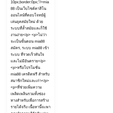
คุ้ม
10px;border:0px;"/>mia
ค่า
88 เป็นเว็บไซต์คาสิโน
ทุก
ออนไลน์ที่ตอบโจทย์ผู้
ครั้ง
เล่นยุคสมัยใหม่ ด้วย
ระบบที่ล้ำสมัยและก็ใช้
Top
งานง่าย</p> <p>ไม่ว่า
21
จะเป็นขั้นตอน mia88
by
สมัคร, ระบบ mia88 เข้า
Joseph
ระบบ ที่รวดเร็วทันใจ
และไม่มีอันตราย</p>
<p>หรือโปรโมชั่น
mia88 เครดิตฟรี สำหรับ
สมาชิกใหม่และเก่า</p>
<p>ที่ช่วยเพิ่มความ
เพลิดเพลินรวมทั้งช่อง
ทางสำหรับเพื่อการสร้าง
รายได้จริง เนื้อหานี้จะพา