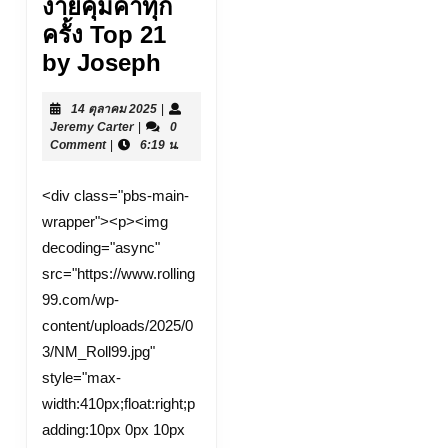
ง่ายคุ้มค่าทุก
ครั้ง Top 21
mia88
by Joseph
เครดิต
14
14 ตุลาคม 2025
|
ฟรี
Jeremy
ตุลาคม
Jeremy Carter
|
0
5
Carter
2025
Comment
|
6:19 น.
มิถุนายน
<div class="pbs-main-
mia88
wrapper"><p><img
รางวัล
decoding="async"
ใหญ่
src="https://www.rolling
สุ่ม
99.com/wp-
ประจำ
content/uploads/2025/0
สล็อต
3/NM_Roll99.jpg"
ใหม่
style="max-
แตก
width:410px;float:right;p
ง่าย
adding:10px 0px 10px