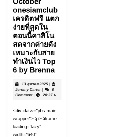
October
onesiamclub
เครดิตฟรี แตก
ง่ายที่สุดใน
ตอนนี้คาสิโน
สดจากค่ายดัง
เหมาะกับสาย
ทำเงินไว Top
onesiamclub
6 by Brenna
สมัคร
13
13 ตุลาคม 2025
|
20
Jeremy
ตุลาคม
Jeremy Carter
|
0
October
Carter
2025
Comment
|
20:37 น.
onesiamclub
<div class="pbs-main-
เครดิต
wrapper"><p><iframe
ฟรี
loading="lazy"
แตก
width="640"