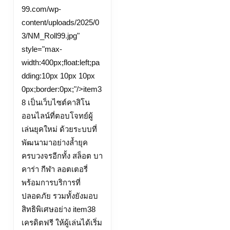
ตาม
99.com/wp-
อันดับ
content/uploads/2025/0
ไม่
3/NM_Roll99.jpg"
มี
style="max-
บอ
width:400px;float:left;pa
ท
dding:10px 10px 10px
หรือ
0px;border:0px;"/>item3
ระบบ
8 เป็นเว็บไซต์คาสิโน
จำลอง
ออนไลน์ที่ตอบโจทย์ผู้
เหมาะ
เล่นยุคใหม่ ด้วยระบบที่
พัฒนามาอย่างล้ำยุค
กับ
ครบวงจรอีกทั้ง สล็อต บา
สาย
คาร่า กีฬา ลอตเตอรี่
ไล่
พร้อมการบริการที่
ล่า
ปลอดภัย รวมทั้งยังมอบ
เงิน
สิทธิพิเศษอย่าง item38
รางวัล
เครดิตฟรี ให้ผู้เล่นได้เริ่ม