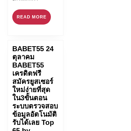
READ
READ MORE
MORE
BABET55 24
ตุลาคม
BABET55
เครดิตฟรี
สมัครยูสเซอร์
ใหม่ง่ายที่สุด
ใน3ขั้นตอน
ระบบตรวจสอบ
ข้อมูลอัตโนมัติ
รับได้เลย Top
65 by