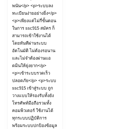
พนัน</p> <p>ระบบลง
ทะเบียนง่ายอย่างยิ่ง</p>
<p>เพียงแต่ไม่กี่ขั้นตอน
ในการ ssc915 สมัคร ก็
สามารถเข้าใช้งานได้
โดยทันทีผ่านระบบ
อัตโนมัติ ไม่ต้องรอนาน
และไม่จำต้องผ่านแอ
ดมินให้ยุ่งยาก</p>
<p>เข้าระบบรวดเร็ว
ปลอดภัย</p> <p>ระบบ
ssc915 เข้าสู่ระบบ ถูก
วางแบบให้รองรับทั้งยัง
โทรศัพท์มือถือรวมทั้ง
คอมพิวเตอร์ ใช้งานได้
ทุกระบบปฏิบัติการ
พร้อมระบบปกป้องข้อมูล