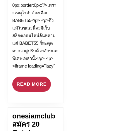
0px;border:0px;"/>เพรา
ะเหตุไรจำต้องเลือก
BABET55</p> <p>ถึง
แม้ในขณะนี้จะมีเว็บ
สล็อตออนไลน์ล้นหลาม
แต่ BABET55 ก็สะดุด
ตากว่าคู่ปรับด้วยลักษณะ
พิเศษเหล่านี้:</p> <p>
<iframe loading="lazy"
READ
READ MORE
MORE
onesiamclub
สมัคร 20