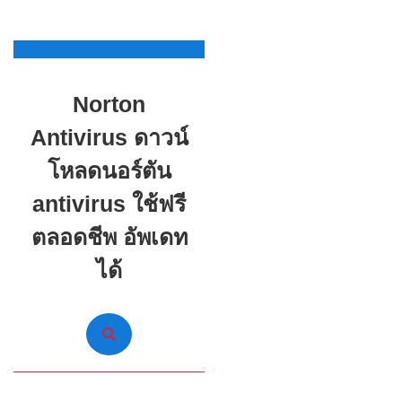
Skip
to
content
Norton
Skip
to
Antivirus ดาวน์
content
โหลดนอร์ตัน
antivirus ใช้ฟรี
ตลอดชีพ อัพเดท
ได้