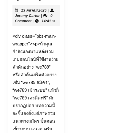
เข้า
13
13 ตุลาคม 2025
|
สู่
Jeremy
ตุลาคม
Jeremy Carter
|
0
ระบบ
Carter
2025
Comment
|
14:41 น.
13
<div class="pbs-main-
พฤศจิกายน
wrapper"><p>ถ้าคุณ
we789
กำลังมองหาแหล่งรวม
เข้า
เกมออนไลน์ที่ใช้งานง่าย
สู่
คำค้นอย่าง “we789”
ระบบ
หรือคำค้นเสริมตัวอย่าง
ไม่
เช่น “we789 สมัคร”,
ต้อง
“we789 เข้าระบบ” แล้วก็
สลับ
“we789 เครดิตฟรี” มัก
ยูส
ปรากฏบ่อย บทความนี้
ให้
จะชี้แจงตั้งแต่ภาพรวม
เสีย
แนวทางสมัคร ขั้นตอน
เวลา
เข้าระบบ แนวทางรับ