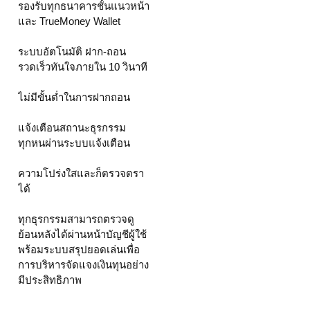
รองรับทุกธนาคารชั้นแนวหน้า
และ TrueMoney Wallet
ระบบอัตโนมัติ ฝาก-ถอน
รวดเร็วทันใจภายใน 10 วินาที
ไม่มีขั้นต่ำในการฝากถอน
แจ้งเตือนสถานะธุรกรรม
ทุกหนผ่านระบบแจ้งเตือน
ความโปร่งใสและก็ตรวจตรา
ได้
ทุกธุรกรรมสามารถตรวจดู
ย้อนหลังได้ผ่านหน้าบัญชีผู้ใช้
พร้อมระบบสรุปยอดเล่นเพื่อ
การบริหารจัดแจงเงินทุนอย่าง
มีประสิทธิภาพ