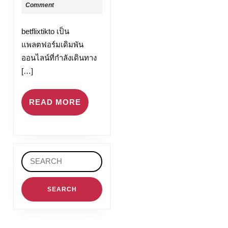
Carter
2025
Comment
betflixtikto
สมัคร
betflixtikto เป็น
บา
แพลตฟอร์มเดิมพัน
คา
ออนไลน์ที่กำลังเดินทาง
ร่า
[…]
ไพ่
คู่
READ
READ MORE
จ่าย
MORE
สอง
เท่าPromptPayเชื่อม
บัญชี
Search
เดียว
for:
ยอด
หลัก
แสน
ก็