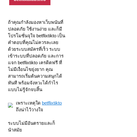
ถ้าคุณกำลังมองหาเว็บพนันที่
ปลอดภัย ใช้งานง่าย และก็มี
โปรโมชั่นจุใจ betflixtikto เป็น
คำตอบที่คุณไม่ควรละเลย
ด้วยระบบสมัครที่เร็ว ระบบ
เข้าระบบที่ปลอดภัย และการ
แจก betflixtikto เครดิตฟรี ที่
ไม่มีเงื่อนไขยุ่งยาก คุณ
สามารถเริ่มต้นความสนุกได้
ทันที พร้อมจังหวะได้กำไร
แบบไม่รู้จักจบสิ้น
เพราะเหตุใด
betflixtikto
ถึงน่าไว้วางใจ
ระบบไม่มีอันตรายและก็
นำสมัย