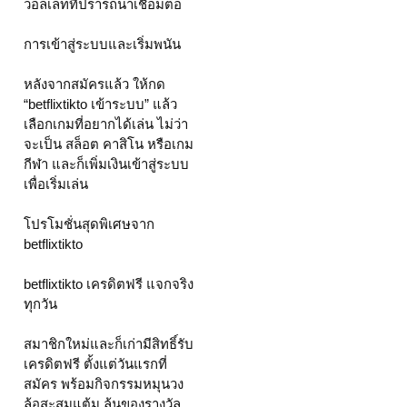
วอลเล็ทที่ปรารถนาเชื่อมต่อ
การเข้าสู่ระบบและเริ่มพนัน
หลังจากสมัครแล้ว ให้กด
“betflixtikto เข้าระบบ” แล้ว
เลือกเกมที่อยากได้เล่น ไม่ว่า
จะเป็น สล็อต คาสิโน หรือเกม
กีฬา และก็เพิ่มเงินเข้าสู่ระบบ
เพื่อเริ่มเล่น
โปรโมชั่นสุดพิเศษจาก
betflixtikto
betflixtikto เครดิตฟรี แจกจริง
ทุกวัน
สมาชิกใหม่และก็เก่ามีสิทธิ์รับ
เครดิตฟรี ตั้งแต่วันแรกที่
สมัคร พร้อมกิจกรรมหมุนวง
ล้อสะสมแต้ม ลุ้นของรางวัล