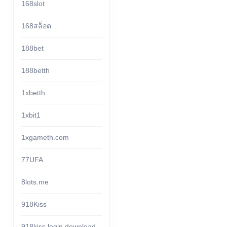
168slot
168สล็อต
188bet
188betth
1xbetth
1xbit1
1xgameth.com
77UFA
8lots.me
918Kiss
918kiss login download