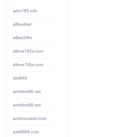
adm789.info
allbestbet
allbet24hr
allone745s.com
allone745s.com
alot666
ambfine88.net
ambfine88.net
ambnovabet.com
asb9999.com