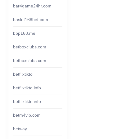
bar4game24hr.com
baslot168bet.com
bbp168.me
betboxclubs.com
betboxclubs.com
betflixtikto
betflixtikto.info
betflixtikto.info
betm4vip.com
betway