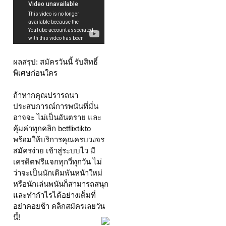
ผลสรุป: สมัครวันนี้ รับสิทธิ์
พิเศษก่อนใคร
ถ้าหากคุณปรารถนา
ประสบการณ์การพนันที่มั่น
อาจจะ ไม่เป็นอันตราย และ
คุ้มค่าทุกคลิก betflixtikto
พร้อมให้บริการคุณครบวงจร
สมัครง่าย เข้าสู่ระบบไว มี
เครดิตฟรีแจกทุกวี่ทุกวัน ไม่
ว่าจะเป็นนักเดิมพันหน้าใหม่
หรือนักเล่นพนันก็สามารถสนุก
และทำกำไรได้อย่างเต็มที่
อย่าคอยช้า คลิกสมัครเลยวัน
นี้!