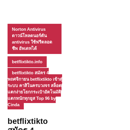
Norton Antivirus
ดาวน์โหลดนอร์ตัน
antivirus ใช้ฟรีตลอด
ชีพ อัพเดทได้
betflixtikto.info
betflixtikto สมัคร 4
พฤศจิกายน betflixtikto เข้าสู่
ระบบ คาสิโนครบวงจร สล็อต
แตกง่ายโยกกระเป๋าอัตโนมัติ
แตกหนักทุกยูส Top 96 by
Cinda
betflixtikto