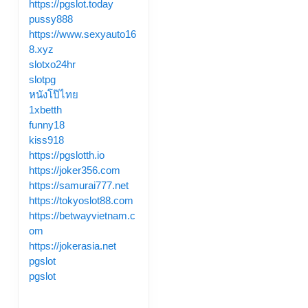
https://pgslot.today
pussy888
https://www.sexyauto16
8.xyz
slotxo24hr
slotpg
หนังโป๊ไทย
1xbetth
funny18
kiss918
https://pgslotth.io
https://joker356.com
https://samurai777.net
https://tokyoslot88.com
https://betwayvietnam.c
om
https://jokerasia.net
pgslot
pgslot