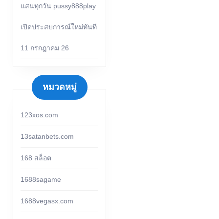
แสนทุกวัน pussy888play
เปิดประสบการณ์ใหม่ทันที
11 กรกฎาคม 26
หมวดหมู่
123xos.com
13satanbets.com
168 สล็อต
1688sagame
1688vegasx.com