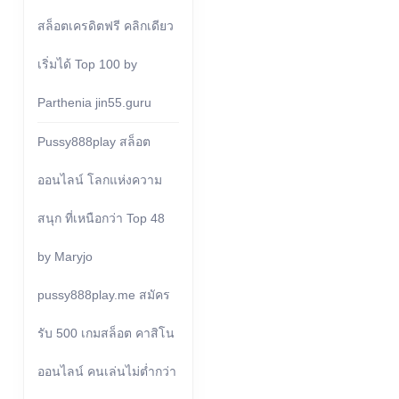
สล็อตเครดิตฟรี คลิกเดียว
เริ่มได้ Top 100 by
Parthenia jin55.guru
Pussy888play สล็อต
ออนไลน์ โลกแห่งความ
สนุก ที่เหนือกว่า Top 48
by Maryjo
pussy888play.me สมัคร
รับ 500 เกมสล็อต คาสิโน
ออนไลน์ คนเล่นไม่ต่ำกว่า