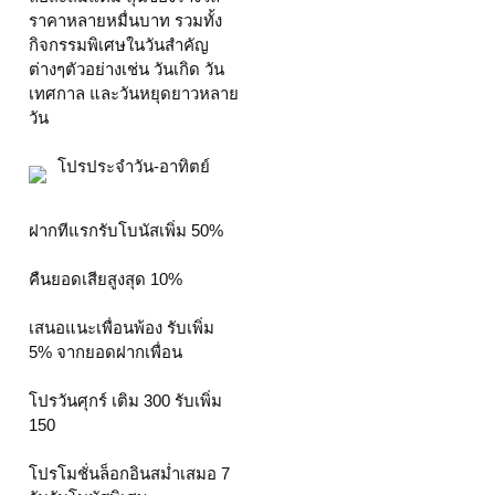
ราคาหลายหมื่นบาท รวมทั้ง
กิจกรรมพิเศษในวันสำคัญ
ต่างๆตัวอย่างเช่น วันเกิด วัน
เทศกาล และวันหยุดยาวหลาย
วัน
โปรประจำวัน-อาทิตย์
ฝากทีแรกรับโบนัสเพิ่ม 50%
คืนยอดเสียสูงสุด 10%
เสนอแนะเพื่อนพ้อง รับเพิ่ม
5% จากยอดฝากเพื่อน
โปรวันศุกร์ เติม 300 รับเพิ่ม
150
โปรโมชั่นล็อกอินสม่ำเสมอ 7