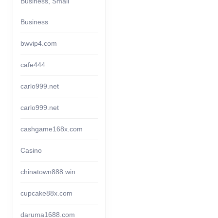
Business, Small
Business
bwvip4.com
cafe444
carlo999.net
carlo999.net
cashgame168x.com
Casino
chinatown888.win
cupcake88x.com
daruma1688.com