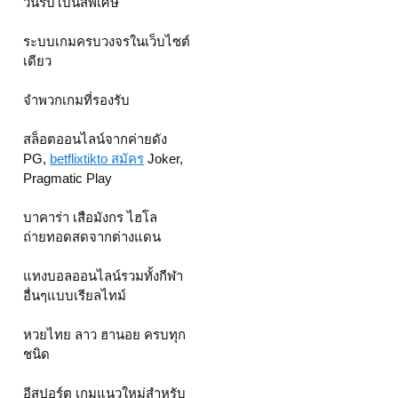
วันรับโบนัสพิเศษ
ระบบเกมครบวงจรในเว็บไซต์
เดียว
จำพวกเกมที่รองรับ
สล็อตออนไลน์จากค่ายดัง
PG,
betflixtikto สมัคร
Joker,
Pragmatic Play
บาคาร่า เสือมังกร ไฮโล
ถ่ายทอดสดจากต่างแดน
แทงบอลออนไลน์รวมทั้งกีฬา
อื่นๆแบบเรียลไทม์
หวยไทย ลาว ฮานอย ครบทุก
ชนิด
อีสปอร์ต เกมแนวใหม่สำหรับ