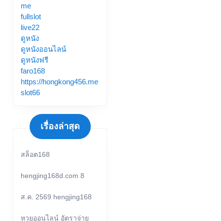
me
fullslot
live22
ดูหนัง
ดูหนังออนไลน์
ดูหนังฟรี
faro168
https://hongkong456.me
slot66
เรื่องล่าสุด
สล็อต168
hengjing168d.com 8
ส.ค. 2569 hengjing168
หวยออนไลน์ อัตราจ่าย