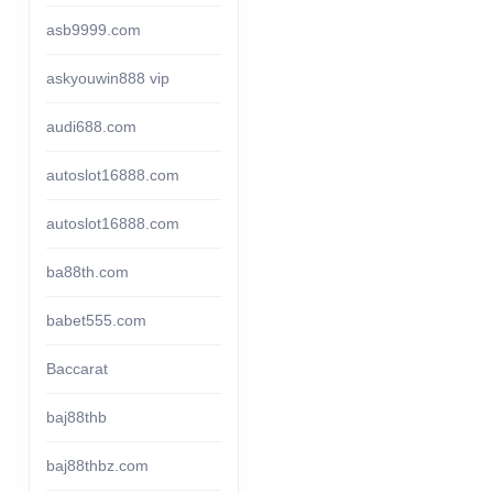
asb9999.com
askyouwin888 vip
audi688.com
autoslot16888.com
autoslot16888.com
ba88th.com
babet555.com
Baccarat
baj88thb
baj88thbz.com