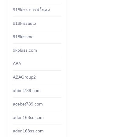
918kiss ดาวน์โหลด
918kissauto
918kissme
9kpluss.com
ABA
ABAGroup2
abbet789.com
acebet789.com
aden168ss.com
aden168ss.com