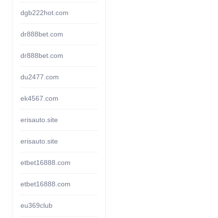
dgb222hot.com
dr888bet.com
dr888bet.com
du2477.com
ek4567.com
erisauto.site
erisauto.site
etbet16888.com
etbet16888.com
eu369club