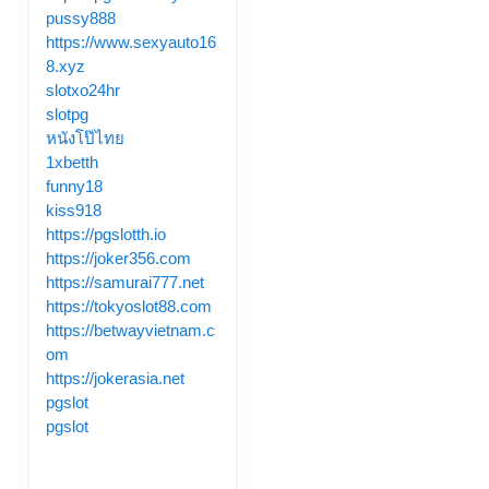
pussy888
https://www.sexyauto16
8.xyz
slotxo24hr
slotpg
หนังโป๊ไทย
1xbetth
funny18
kiss918
https://pgslotth.io
https://joker356.com
https://samurai777.net
https://tokyoslot88.com
https://betwayvietnam.c
om
https://jokerasia.net
pgslot
pgslot