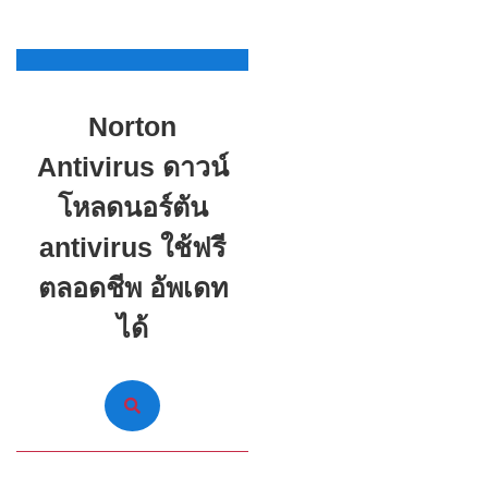
Skip
to
content
Norton
Skip
to
Antivirus ดาวน์
content
โหลดนอร์ตัน
antivirus ใช้ฟรี
ตลอดชีพ อัพเดท
ได้