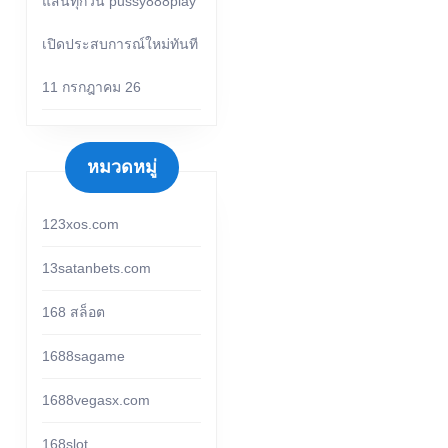
แสนทุกวัน pussy888play
เปิดประสบการณ์ใหม่ทันที
11 กรกฎาคม 26
หมวดหมู่
123xos.com
13satanbets.com
168 สล็อต
1688sagame
1688vegasx.com
168slot