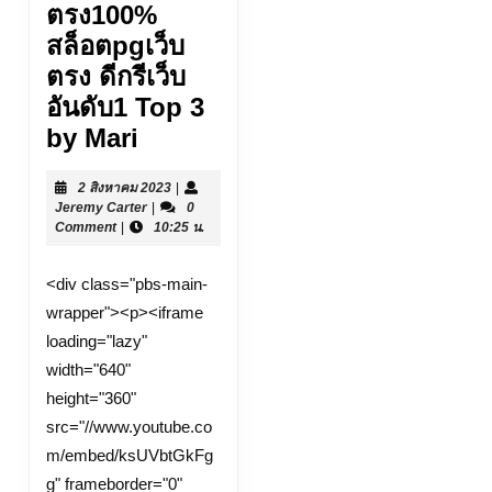
ตรง100%
สล็อตpgเว็บ
ตรง ดีกรีเว็บ
อันดับ1 Top 3
เว็บ
by Mari
สล็อต
2
2 สิงหาคม 2023
|
pg
Jeremy
สิงหาคม
Jeremy Carter
|
0
pgslot-
Carter
2023
Comment
|
10:25 น.
1st.com
<div class="pbs-main-
29
wrapper"><p><iframe
ส.ค.
loading="lazy"
2566
width="640"
pg
height="360"
slot
src="//www.youtube.co
เว็บ
m/embed/ksUVbtGkFg
ตรง
g" frameborder="0"