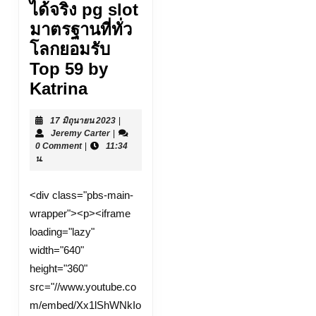
ได้จริง pg slot
มาตรฐานที่ทั่ว
โลกยอมรับ
Top 59 by
ทาง
Katrina
เข้า
17
17 มิถุนายน 2023
|
pg
Jeremy
มิถุนายน
Jeremy Carter
|
Leetgamers.asia
Carter
2023
0 Comment
|
11:34
น.
3
Aug
<div class="pbs-main-
2023
wrapper"><p><iframe
pg
loading="lazy"
slot
width="640"
เว็บ
height="360"
ตรง
src="//www.youtube.co
สล็อตpgเว็บ
m/embed/Xx1lShWNkIo