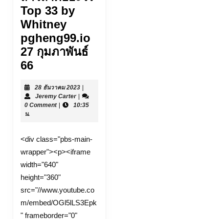
Top 33 by
Whitney
pgheng99.io
27 กุมภาพันธ์
ทดลอง
66
เล่น
28
28 ธันวาคม 2023
|
สล็อต
Jeremy
ธันวาคม
Jeremy Carter
|
เว็บ
Carter
2023
0 Comment
|
10:35
น.
สล็อต
กำลัง
<div class="pbs-main-
มา
wrapper"><p><iframe
แรง
width="640"
เข้า
height="360"
ถึง
src="//www.youtube.co
คน
m/embed/OGl5lLS3Epk
ราก
" frameborder="0"