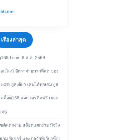
456.me
เรื่องล่าสุด
g168d.com 8 ส.ค. 2569
นไลน์ อัตราจ่ายมากที่สุด ของ
50% ยูสเดียว เล่นได้ทุกเกม ยูส
กม สล็อต168 แจก เครดิตฟรี เยอะ
onny
ซต์แตกง่าย สล็อตแตกง่าย มีจริง
ม ฟีเจอร์ และปัจจัยที่เกี่ยวข้อง