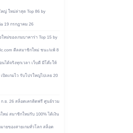
ใหญ่ ใหม่ล่าสุด Top 86 by
ia 19 กรกฎาคม 26
องใหม่ของเกมบาคาร่า Top 15 by
.com ดีลสมาชิกใหม่ ชนะ/แพ้ 8
อนได้จริงทุกเวลา เว็บดี มีโต๊ะให้
 เปิดเกมไว รับโปรใหญ่ไปเลย 20
 ก.ย. 26 สล็อตเครดิตฟรี ศูนย์รวม
ใหม่ สมาชิกใหม่รับ 100% ได้เงิน
ุดหมายของสายเกมทั่วโลก สล็อต