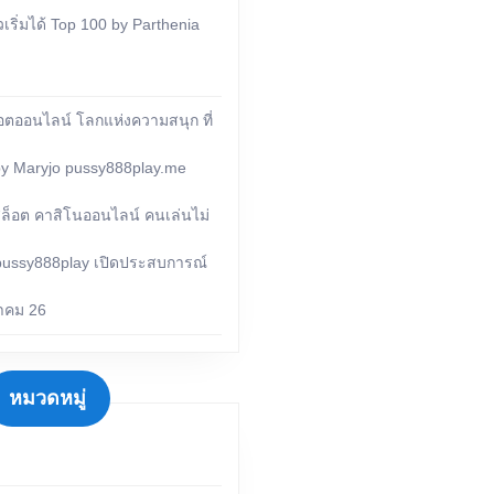
วเริ่มได้ Top 100 by Parthenia
อตออนไลน์ โลกแห่งความสนุก ที่
 by Maryjo pussy888play.me
สล็อต คาสิโนออนไลน์ คนเล่นไม่
 pussy888play เปิดประสบการณ์
ฎาคม 26
หมวดหมู่