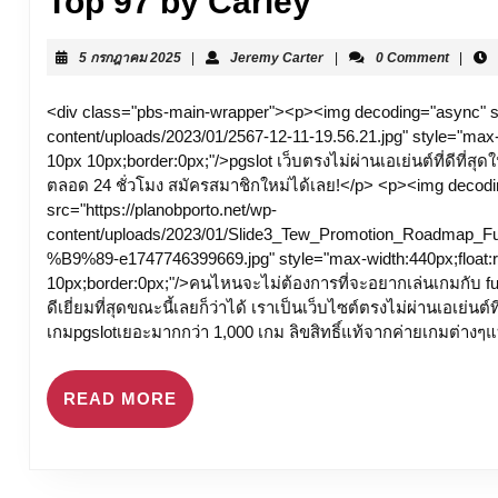
สล็อตpg
Top 97 by Carley
เป็น
planobporto
เว็บ
5
Jeremy
5 กรกฎาคม 2025
|
Jeremy Carter
|
0 Comment
|
27
กรกฎาคม
Carter
สล็อต
2025
<div class="pbs-main-wrapper"><p><img decoding="async" src
ก.ย.
ที่
content/uploads/2023/01/2567-12-11-19.56.21.jpg" style="max-
2025
10px 10px;border:0px;"/>pgslot เว็บตรงไม่ผ่านเอเย่นต์ที่ดีที่สุ
คน
ตลอด 24 ชั่วโมง สมัครสมาชิกใหม่ได้เลย!</p> <p><img decod
pgslot
src="https://planobporto.net/wp-
ไทย
เว็บไซต์
content/uploads/2023/01/Slide3_Tew_Promotion_Roadma
เล่น
%B9%89-e1747746399669.jpg" style="max-width:440px;float:r
ใหญ่
10px;border:0px;"/>คนไหนจะไม่ต้องการที่จะอยากเล่นเกมกับ fulls
มาก
ดีเยี่ยมที่สุดขณะนี้เลยก็ว่าได้ เราเป็นเว็บไซต์ตรงไม่ผ่านเอเย่นต์ท
รวม
เกมpgslotเยอะมากกว่า 1,000 เกม ลิขสิทธิ์แท้จากค่ายเกมต่าง
ที่สุด
เกม
2025
ดัง
READ
READ MORE
1
MORE
จาก
ธ.ค.
pgslot