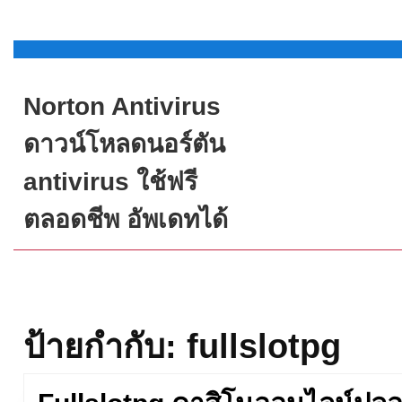
Skip
to
content
Norton Antivirus
Skip
to
ดาวน์โหลดนอร์ตัน
content
antivirus ใช้ฟรี
ตลอดชีพ อัพเดทได้
ป้ายกำกับ:
fullslotpg