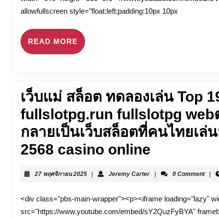
allowfullscreen style="float:left;padding:10px 10px
READ
READ MORE
MORE
เว็บแม่ สล็อต ทดลองเล่น Top 
fullslotpg.run fullslotpg web
กลายเป็นเว็บสล็อตที่คนไทยเล่น
เว็บ
2568 casino online
แม่
27
Jeremy
27 พฤศจิกายน 2025
|
Jeremy Carter
|
0 Comment
|
สล็อต
พฤศจิกายน
Carter
2025
ทดลอง
<div class="pbs-main-wrapper"><p><iframe loading="lazy" wi
src="https://www.youtube.com/embed/sY2QuzFyBYA" frameborde