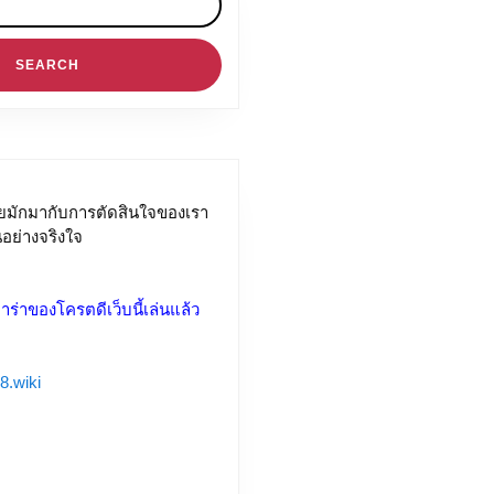
ยมักมากับการตัดสินใจของเรา
นอย่างจริงใจ
ร่าของโครตดีเว็บนี้เล่นแล้ว
8.wiki