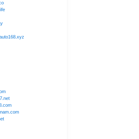
co
ife
ay
auto168.xyz
com
7.net
88.com
etnam.com
net