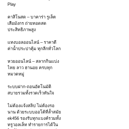
Play
คาสิโนสด – บาคาร่า รูเล็ต
เสือมังกร ถ่ายทอดสด
ประสิทธิภาพสูง
แทงบอลออนไลน์ – ราคาดี
ค่าน้ำประปาคุ้ม ทุกลีกทั่วโลก
หวยออนไลน์ – สลากกินแบ่ง
ไทย ลาว ฮานอย ครบทุก
หมวดหมู่
ระบบฝาก-ถอนอัตโนมัติ
สบายรวมทั้งรวดเร็วทันใจ
ไม่ต้องแจ้งสลิป ไม่ต้องรอ
นาน ด้วยระบบออโต้ที่ล้ำสมัย
ek456 รองรับทุกแบงค์รวมทั้ง
ทรูวอลเล็ท ทำรายการได้ใน