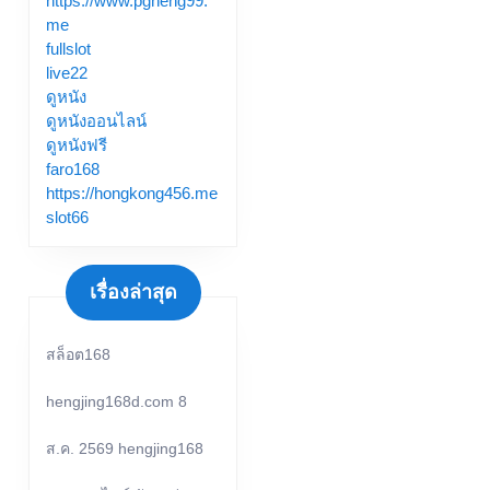
https://www.pgheng99.
me
fullslot
live22
ดูหนัง
ดูหนังออนไลน์
ดูหนังฟรี
faro168
https://hongkong456.me
slot66
เรื่องล่าสุด
สล็อต168
hengjing168d.com 8
ส.ค. 2569 hengjing168