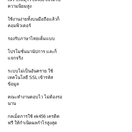
ความนิยมสูง
ใช้งานง่ายทั้งบนมือถือแล้วก็
คอมพิวเตอร์
รองรับภาษาไทยเต็มแบบ
โปรโมชั่นนานัปการ และก็
แจกจริง
ระบบไม่เป็นอันตราย ใช้
เทคโนโลยี SSL เข้ารหัส
ข้อมูล
คณะทำงานตอบไว ไม่ต้องรอ
นาน
กลเม็ดการใช้ ek456 เครดิต
ฟรี ให้กำเนิดผลกำไรสูงสุด