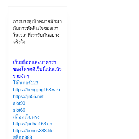
การบรรลุเป้าหมายมักมา
กับการตัดสินใจของเรา
ในเวลาที่เรารับมันอย่าง
จริงใจ
เว็บสล็อตและบาคาร่า
ของโครตดีเว็บนี้เล่นแล้ว
รวยจัดๆ
โจ๊กเกอร์123
https://hengjing168.wiki
https://jin55.net
slot99
slot66
สล็อตเว็บตรง
https://judhai168.co
https://bonus888.life
สล็อต888