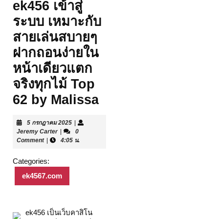
ek456 เข้าสู่
ระบบ เหมาะกับ
สายเล่นสบายๆ
ฝากถอนง่ายใน
หน้าเดียวแตก
จริงทุกไม้ Top
62 by Malissa
5
5 กรกฎาคม 2025
|
Jeremy
กรกฎาคม
Jeremy Carter
|
0
Carter
2025
Comment
|
4:05 น.
Categories:
ek4567.com
ek456 เป็นเว็บคาสิโน