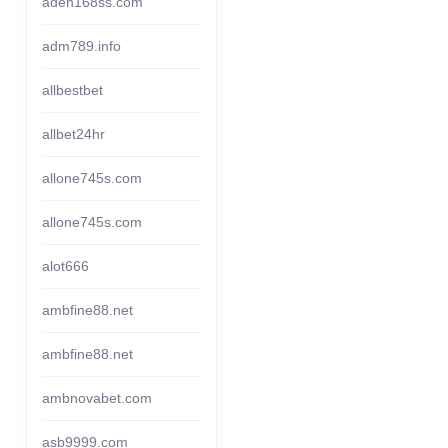
aden168ss.com
adm789.info
allbestbet
allbet24hr
allone745s.com
allone745s.com
alot666
ambfine88.net
ambfine88.net
ambnovabet.com
asb9999.com