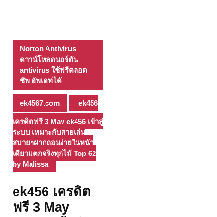
Norton Antivirus
ดาวน์โหลดนอร์ตัน
antivirus ใช้ฟรีตลอด
ชีพ อัพเดทได้
ek4567.com
ek456
เครดิตฟรี 3 May ek456 เข้าสู่
ระบบ เหมาะกับสายเล่น
สบายๆฝากถอนง่ายในหน้า
เดียวแตกจริงทุกไม้ Top 62
by Malissa
ek456 เครดิต
ฟรี 3 May