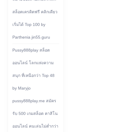
สล็อตเครดิตฟรี คลิกเดียว
เริ่มได้ Top 100 by
Parthenia jin55.guru
Pussy888play สล็อต
ออนไลน์ โลกแห่งความ
สนุก ที่เหนือกว่า Top 48
by Maryjo
pussy888play.me สมัคร
รับ 500 เกมสล็อต คาสิโน
ออนไลน์ คนเล่นไม่ต่ำกว่า