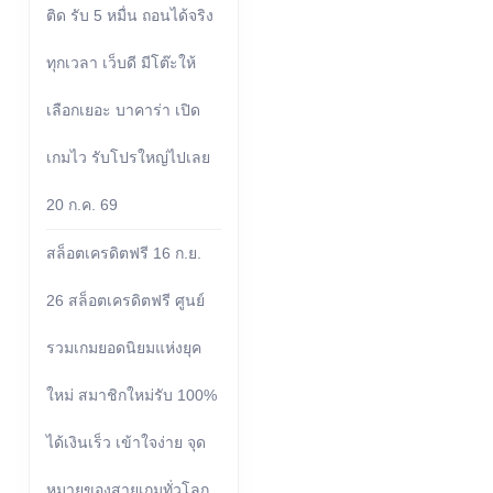
ติด รับ 5 หมื่น ถอนได้จริง
ทุกเวลา เว็บดี มีโต๊ะให้
เลือกเยอะ บาคาร่า เปิด
เกมไว รับโปรใหญ่ไปเลย
20 ก.ค. 69
สล็อตเครดิตฟรี 16 ก.ย.
26 สล็อตเครดิตฟรี ศูนย์
รวมเกมยอดนิยมแห่งยุค
ใหม่ สมาชิกใหม่รับ 100%
ได้เงินเร็ว เข้าใจง่าย จุด
หมายของสายเกมทั่วโลก