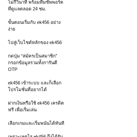
ไม่กี่วินาที พร้อมทีมซัพพอร์ต
ที่ดูแลตลอด 24 ชม.
ขั้นตอนเริ่มกับ ek456 อย่าง
ง่าย
ไปสู่เว็บไซต์หลักของ ek456
กดปุ่ม “สมัครเป็นสมาชิก”
กรอกข้อมูลรวมทั้งการันตี
OTP
ek456 เข้าระบบ และก็เลือก
โปรโมชั่นที่อยากได้
ฝากเงินหรือใช้ ek456 เครดิต
ฟรี เพื่อเริ่มเล่น
เลือกเกมและเริ่มพนันได้ทันที
เพราะเหตุไร ek456 ถึงได้รับ