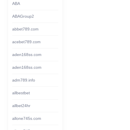
ABA
ABAGroup2
abbet789.com
acebet789.com
aden168ss.com
aden168ss.com
adm789.info
allbestbet
allbet24hr
allone745s.com