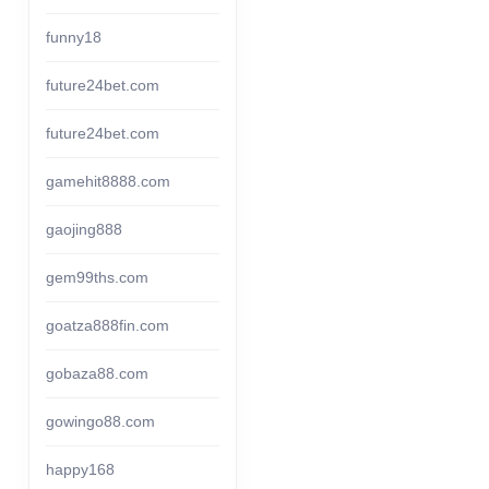
funny18
future24bet.com
future24bet.com
gamehit8888.com
gaojing888
gem99ths.com
goatza888fin.com
gobaza88.com
gowingo88.com
happy168