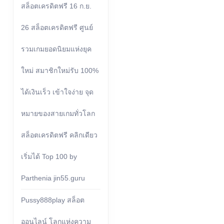
สล็อตเครดิตฟรี 16 ก.ย.
26 สล็อตเครดิตฟรี ศูนย์
รวมเกมยอดนิยมแห่งยุค
ใหม่ สมาชิกใหม่รับ 100%
ได้เงินเร็ว เข้าใจง่าย จุด
หมายของสายเกมทั่วโลก
สล็อตเครดิตฟรี คลิกเดียว
เริ่มได้ Top 100 by
Parthenia jin55.guru
Pussy888play สล็อต
ออนไลน์ โลกแห่งความ