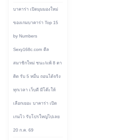
บาคาร่า เปิดมุมมองใหม่
ของเกมบาคาร่า Top 15
by Numbers
Sexy168c.com ดีล
สมาชิกใหม่ ชนะ/แพ้ 8 ตา
ติด รับ 5 หมื่น ถอนได้จริง
ทุกเวลา เว็บดี มีโต๊ะให้
เลือกเยอะ บาคาร่า เปิด
เกมไว รับโปรใหญ่ไปเลย
20 ก.ค. 69