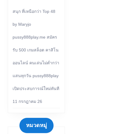
สนุก ที่เหนือกว่า Top 48
by Maryjo
pussy888play.me สมัคร
รับ 500 เกมสล็อต คาสิโน
ออนไลน์ คนเล่นไม่ต่ำกว่า
แสนทุกวัน pussy888play
เปิดประสบการณ์ใหม่ทันที
11 กรกฎาคม 26
หมวดหมู่