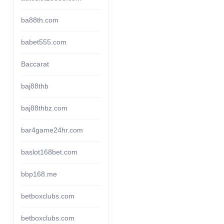
ba88th.com
babet555.com
Baccarat
baj88thb
baj88thbz.com
bar4game24hr.com
baslot168bet.com
bbp168.me
betboxclubs.com
betboxclubs.com