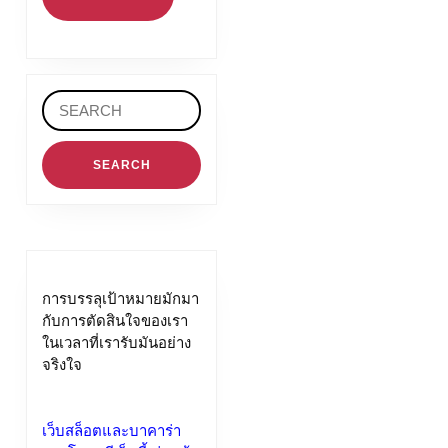
MORE
Search
for:
การบรรลุเป้าหมายมักมา
กับการตัดสินใจของเรา
ในเวลาที่เรารับมันอย่าง
จริงใจ
เว็บสล็อตและบาคาร่า