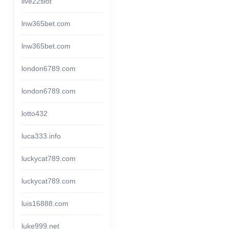
live22slot
lnw365bet.com
lnw365bet.com
london6789.com
london6789.com
lotto432
luca333.info
luckycat789.com
luckycat789.com
luis16888.com
luke999.net