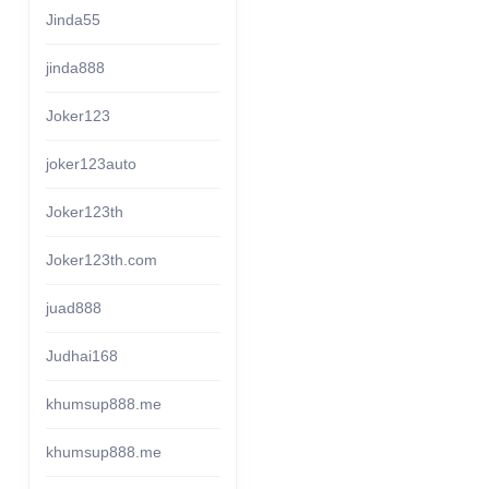
Jinda55
jinda888
Joker123
joker123auto
Joker123th
Joker123th.com
juad888
Judhai168
khumsup888.me
khumsup888.me