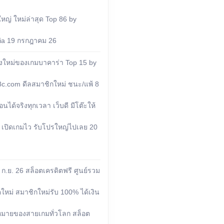
ใหญ่ ใหม่ล่าสุด Top 86 by
ia 19 กรกฎาคม 26
องใหม่ของเกมบาคาร่า Top 15 by
.com ดีลสมาชิกใหม่ ชนะ/แพ้ 8
อนได้จริงทุกเวลา เว็บดี มีโต๊ะให้
 เปิดเกมไว รับโปรใหญ่ไปเลย 20
 ก.ย. 26 สล็อตเครดิตฟรี ศูนย์รวม
ใหม่ สมาชิกใหม่รับ 100% ได้เงิน
ุดหมายของสายเกมทั่วโลก สล็อต