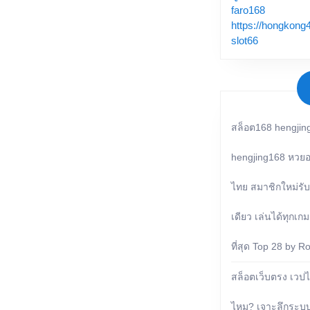
faro168
https://hongkong
slot66
สล็อต168 hengjin
hengjing168 หวยออ
ไทย สมาชิกใหม่รับ 
เดียว เล่นได้ทุกเ
ที่สุด Top 28 by R
สล็อตเว็บตรง เวปไ
ไหม? เจาะลึกระบบเก