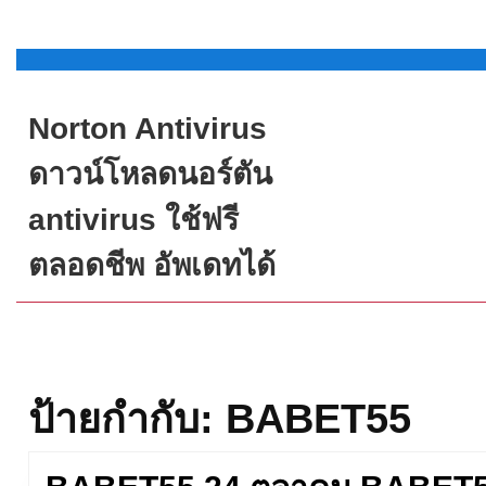
Skip
to
content
Norton Antivirus
Skip
to
ดาวน์โหลดนอร์ตัน
content
antivirus ใช้ฟรี
ตลอดชีพ อัพเดทได้
ป้ายกำกับ:
BABET55