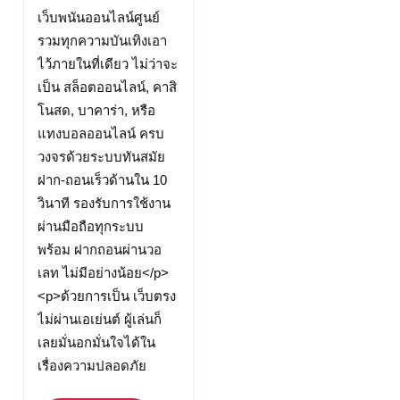
เว็บพนันออนไลน์ศูนย์
รวมทุกความบันเทิงเอา
ไว้ภายในที่เดียว ไม่ว่าจะ
เป็น สล็อตออนไลน์, คาสิ
โนสด, บาคาร่า, หรือ
แทงบอลออนไลน์ ครบ
วงจรด้วยระบบทันสมัย
ฝาก-ถอนเร็วด้านใน 10
วินาที รองรับการใช้งาน
ผ่านมือถือทุกระบบ
พร้อม ฝากถอนผ่านวอ
เลท ไม่มีอย่างน้อย</p>
<p>ด้วยการเป็น เว็บตรง
ไม่ผ่านเอเย่นต์ ผู้เล่นก็
เลยมั่นอกมั่นใจได้ใน
เรื่องความปลอดภัย