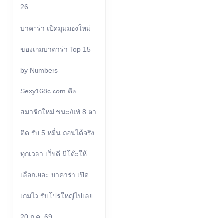
26
บาคาร่า เปิดมุมมองใหม่
ของเกมบาคาร่า Top 15
by Numbers
Sexy168c.com ดีล
สมาชิกใหม่ ชนะ/แพ้ 8 ตา
ติด รับ 5 หมื่น ถอนได้จริง
ทุกเวลา เว็บดี มีโต๊ะให้
เลือกเยอะ บาคาร่า เปิด
เกมไว รับโปรใหญ่ไปเลย
20 ก.ค. 69