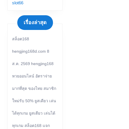
slot66
เรื่องล่าสุด
สล็อต168
hengjing168d.com 8
ส.ค. 2569 hengjing168
หวยออนไลน์ อัตราจ่าย
มากที่สุด ของไทย สมาชิก
ใหม่รับ 50% ยูสเดียว เล่น
ได้ทุกเกม ยูสเดียว เล่นได้
ทุกเกม สล็อต168 แจก