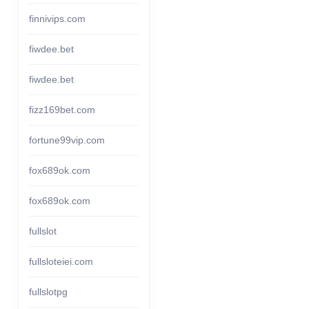
finnivips.com
fiwdee.bet
fiwdee.bet
fizz169bet.com
fortune99vip.com
fox689ok.com
fox689ok.com
fullslot
fullsloteiei.com
fullslotpg