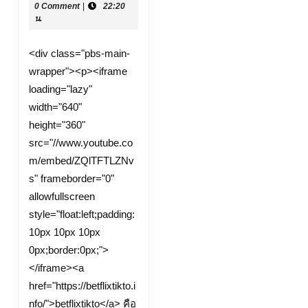
20
Carter
2025
0 Comment
|
22:20
น.
กรกฎาคม
betflixtikto
<div class="pbs-main-
สมัคร
wrapper"><p><iframe
สล็อต
loading="lazy"
แตก
width="640"
ง่าย
height="360"
ฝาก
src="//www.youtube.co
ถอน
m/embed/ZQlTFTLZNv
ไว
s" frameborder="0"
สมัคร
allowfullscreen
style="float:left;padding:
ง่าย
10px 10px 10px
Top
0px;border:0px;">
86
</iframe><a
by
href="https://betflixtikto.i
Iesha
nfo/">betflixtikto</a> คือ