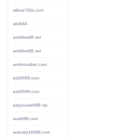
allone745s.com
alot666
ambfine88.net
ambfine88.net
ambnovabet.com
asb9999.com
asb9999.com
askyouwin888 vip
audi688.com
autoslot16888.com