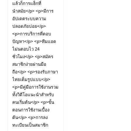
แล้วก็การแฮ็กที่
นำสมัย</p> <p>มีการ
อัปเดตระบบความ
ปลอดภัยบ่อย</p>
<p>การบริการที่ตอบ
ปัญหา</p> <p>ทีมแอด
ไม่นตอบไว 24
ชั่วโมง</p> <p>สมัคร
สมาชิกง่ายผ่านมือ
ถือ</p> <p>รองรับภาษา
ไทยเต็มรูปแบบ</p>
<p>มีคู่มือการใช้งานรวม
ทั้งวิดีโอแนะนำสำหรับ
คนเริ่มต้น</p> <p>ขั้น
ตอนการใช้งานเบื้อง
ต้น</p> <p>การลง
ทะเบียนเป็นสมาชิก