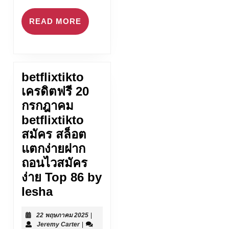
READ
READ MORE
MORE
betflixtikto
เครดิตฟรี 20
กรกฎาคม
betflixtikto
สมัคร สล็อต
แตกง่ายฝาก
ถอนไวสมัคร
ง่าย Top 86 by
betflixtikto
Iesha
เครดิต
22
22 พฤษภาคม 2025
|
ฟรี
Jeremy
พฤษภาคม
Jeremy Carter
|