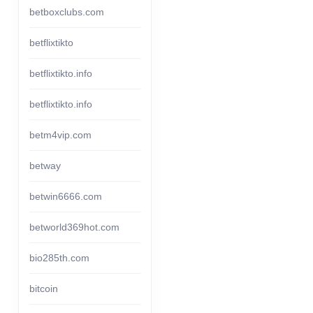
betboxclubs.com
betflixtikto
betflixtikto.info
betflixtikto.info
betm4vip.com
betway
betwin6666.com
betworld369hot.com
bio285th.com
bitcoin