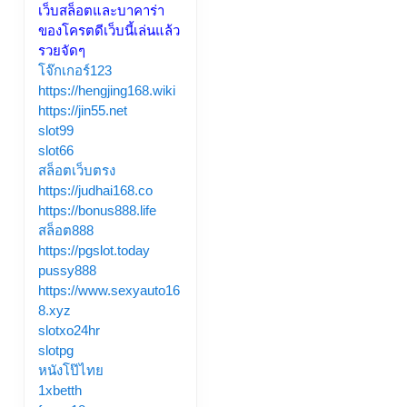
เว็บสล็อตและบาคาร่า
ของโครตดีเว็บนี้เล่นแล้ว
รวยจัดๆ
โจ๊กเกอร์123
https://hengjing168.wiki
https://jin55.net
slot99
slot66
สล็อตเว็บตรง
https://judhai168.co
https://bonus888.life
สล็อต888
https://pgslot.today
pussy888
https://www.sexyauto16
8.xyz
slotxo24hr
slotpg
หนังโป๊ไทย
1xbetth