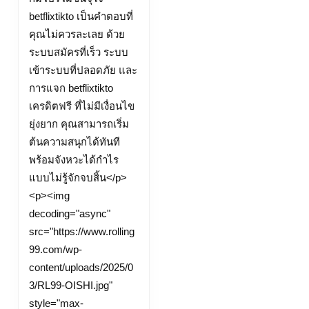
โน
betflixtikto เป็นคำตอบที่
ครบ
คุณไม่ควรละเลย ด้วย
วงจร
ระบบสมัครที่เร็ว ระบบ
สล็อต
เข้าระบบที่ปลอดภัย และ
การแจก betflixtikto
แตก
เครดิตฟรี ที่ไม่มีเงื่อนไข
ง่าย
ยุ่งยาก คุณสามารถเริ่ม
โยก
ต้นความสนุกได้ทันที
กระเป๋า
พร้อมจังหวะได้กำไร
อัตโนมัติ
แบบไม่รู้จักจบสิ้น</p>
แตก
<p><img
หนัก
decoding="async"
ทุก
src="https://www.rolling
ยูส
99.com/wp-
Top
content/uploads/2025/0
96
3/RL99-OISHI.jpg"
by
style="max-