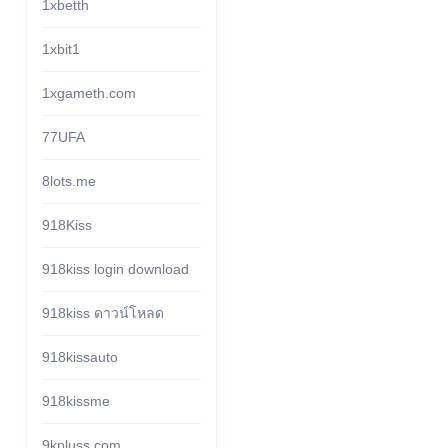
1xbetth
1xbit1
1xgameth.com
77UFA
8lots.me
918Kiss
918kiss login download
918kiss ดาวน์โหลด
918kissauto
918kissme
9kpluss.com