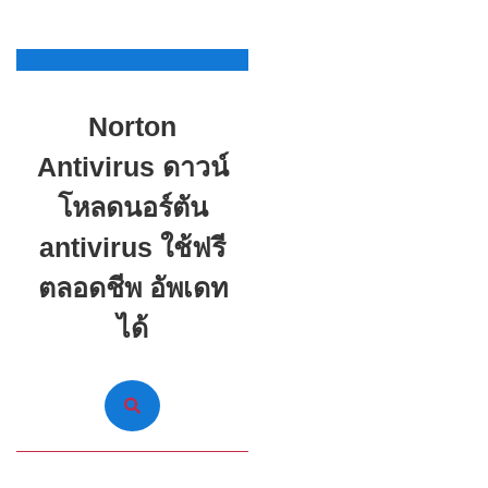
Skip
to
content
Norton
Skip
to
Antivirus ดาวน์
content
โหลดนอร์ตัน
antivirus ใช้ฟรี
ตลอดชีพ อัพเดท
ได้