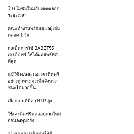
โปรโมชั่นใหม่อัปเดตตลอด
ระยะเวลา
คณะทำงานพร้อมดูแลผู้เล่น
ตลอด 1 วัน
กลเม็ดการใช้ BABET55
เครดิตฟรี ให้ได้ผลลัพธ์ที่ดี
ที่สุด
แม้ใช้ BABET55 เครดิตฟรี
อย่างถูกทาง จะเพิ่มจังหวะ
ชนะได้มากขึ้น:
เลือกเกมที่มีค่า RTP สูง
ใช้เครดิตฟรีทดสอบเกมใหม่
ก่อนลงทุนจริง
วางแผนการเดิมพันให้ดี