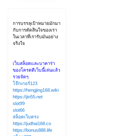
การบรรลุเป้าหมายมักมา
กับการตัดสินใจของเรา
ในเวลาที่เรารับมันอย่าง
จริงใจ
เว็บสล็อตและบาคาร่า
ของโครตดีเว็บนี้เล่นแล้ว
รวยจัดๆ
โจ๊กเกอร์123
https://hengjing168.wiki
https://jin55.net
slot99
slot66
สล็อตเว็บตรง
https://judhai168.co
https://bonus888.life