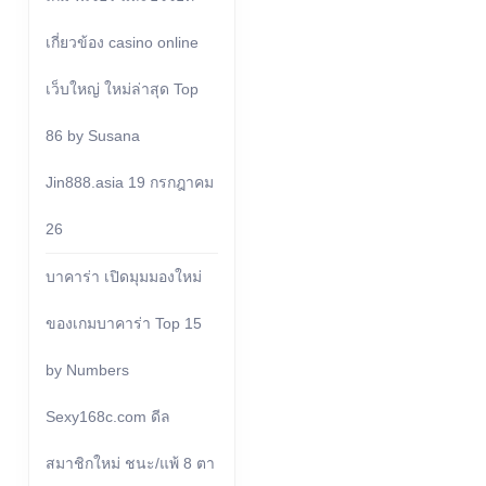
เกี่ยวข้อง casino online
เว็บใหญ่ ใหม่ล่าสุด Top
86 by Susana
Jin888.asia 19 กรกฎาคม
26
บาคาร่า เปิดมุมมองใหม่
ของเกมบาคาร่า Top 15
by Numbers
Sexy168c.com ดีล
สมาชิกใหม่ ชนะ/แพ้ 8 ตา