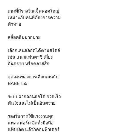
เกมที่มีรางวัลแจ็คพอตใหญ่
เหมาะกับคนที่ต้องการความ
ท้าทาย
สล็อตธีมมากมาย
เลือกเล่นสล็อตได้ตามสไตล์
เช่น แนวแฟนตาซี เสี่ยง
อันตราย หรือคลาสสิก
จุดเด่นของการเลือกเล่นกับ
BABET55
ระบบฝากถอนออโต้ รวดเร็ว
ทันใจและไม่เป็นอันตราย
รองรับการใช้แรงงานทุก
แพลตฟอร์ม อีกทั้งมือถือ
แท็บเล็ต แล้วก็คอมพิวเตอร์