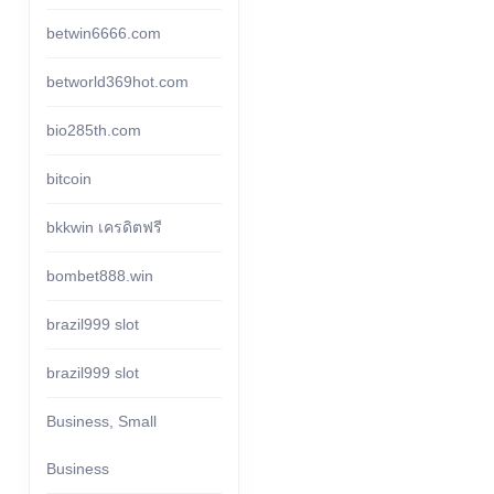
betwin6666.com
betworld369hot.com
bio285th.com
bitcoin
bkkwin เครดิตฟรี
bombet888.win
brazil999 slot
brazil999 slot
Business, Small
Business