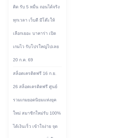
ติด รับ 5 หมื่น ถอนได้จริง
ทุกเวลา เว็บดี มีโต๊ะให้
เลือกเยอะ บาคาร่า เปิด
เกมไว รับโปรใหญ่ไปเลย
20 ก.ค. 69
สล็อตเครดิตฟรี 16 ก.ย.
26 สล็อตเครดิตฟรี ศูนย์
รวมเกมยอดนิยมแห่งยุค
ใหม่ สมาชิกใหม่รับ 100%
ได้เงินเร็ว เข้าใจง่าย จุด