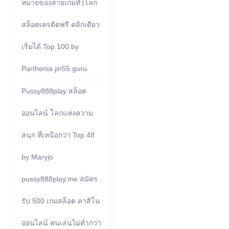
หมายของสายเกมทั่วโลก
สล็อตเครดิตฟรี คลิกเดียว
เริ่มได้ Top 100 by
Parthenia jin55.guru
Pussy888play สล็อต
ออนไลน์ โลกแห่งความ
สนุก ที่เหนือกว่า Top 48
by Maryjo
pussy888play.me สมัคร
รับ 500 เกมสล็อต คาสิโน
ออนไลน์ คนเล่นไม่ต่ำกว่า