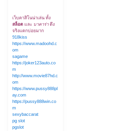
เว็บคาสิโนน่าเล่น ทั้ง
สล็อต
และ
บาคาร่า
ตึง
จริงแตกบ่อยมาก
918kiss
https://www.madoohd.c
om
sagame
https://joker123auto.co
m
http://www.movie87hd.c
om
https://www.pussy888pl
ay.com
https://pussy888win.co
m
sexybaccarat
pg slot
pgslot