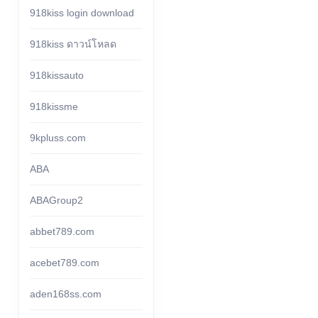
918kiss login download
918kiss ดาวน์โหลด
918kissauto
918kissme
9kpluss.com
ABA
ABAGroup2
abbet789.com
acebet789.com
aden168ss.com