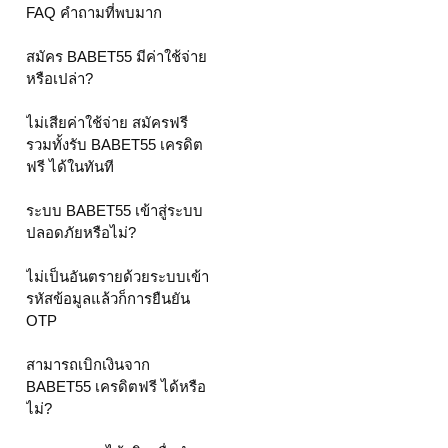
FAQ คำถามที่พบมาก
สมัคร BABET55 มีค่าใช้จ่าย
หรือเปล่า?
ไม่เสียค่าใช้จ่าย สมัครฟรี
รวมทั้งรับ BABET55 เครดิต
ฟรี ได้ในทันที
ระบบ BABET55 เข้าสู่ระบบ
ปลอดภัยหรือไม่?
ไม่เป็นอันตรายด้วยระบบเข้า
รหัสข้อมูลแล้วก็การยืนยัน
OTP
สามารถเบิกเงินจาก
BABET55 เครดิตฟรี ได้หรือ
ไม่?