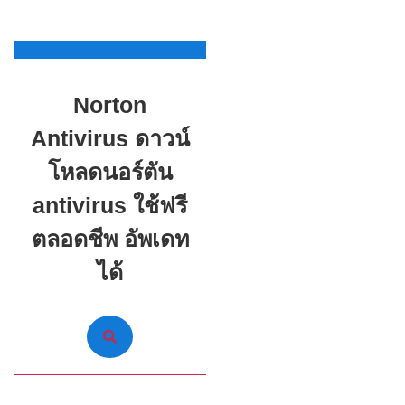
Skip
to
content
Norton
Skip
to
Antivirus ดาวน์
content
โหลดนอร์ตัน
antivirus ใช้ฟรี
ตลอดชีพ อัพเดท
ได้