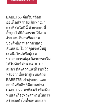
BABET55 คือเว็บสล็อต
ออนไลน์ที่กำลังเดินทางมา
แรงที่สุดในปีนี้ ด้วยระบบที่
ล้ำยุค ไม่มีอันตราย ใช้งาน
ง่าย และก็มาพร้อมเกม
ประสิทธิภาพจากค่ายดัง
ล้นหลาม ไม่ว่าคุณจะเป็นผู้
เล่นมือใหม่หรือผู้เล่น
ประสบการณ์สูง ก็สามารถเริ่ม
ได้ในทันทีผ่าน BABET55
สมัคร ที่สะดวกแล้วก็รวดเร็ว
หลังจากนั้นเข้าสู่ระบบด้วย
BABET55 เข้าสู่ระบบ และ
อย่าลืมรับสิทธิพิเศษอย่าง
BABET55 เครดิตฟรี เพื่อเพิ่ม
ทุนและก็จังหวะสำหรับในการ
สร้างผลกำไรตั้งแต่หนแรก