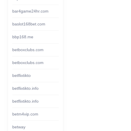
bar4game24hr.com
baslot168bet.com
bbp168.me
betboxclubs.com
betboxclubs.com
betflixtikto
betflixtikto.info
betflixtikto.info
betm4vip.com
betway